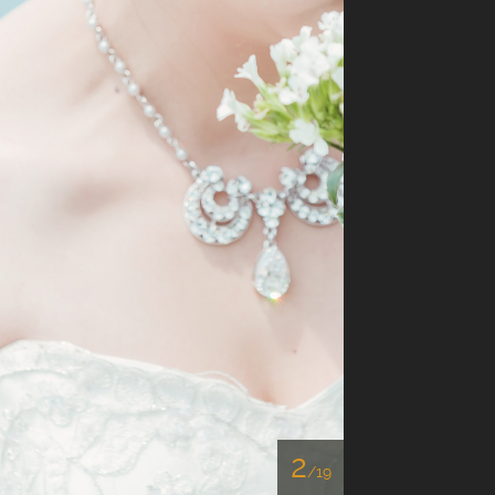
2
/
19